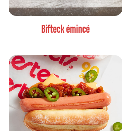
Bifteck émincé