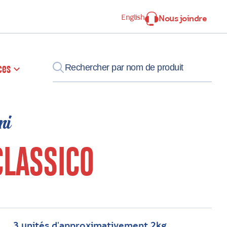
English
Nous joindre
ces
mi
CLASSICO
3 unités d'approximativement 2kg