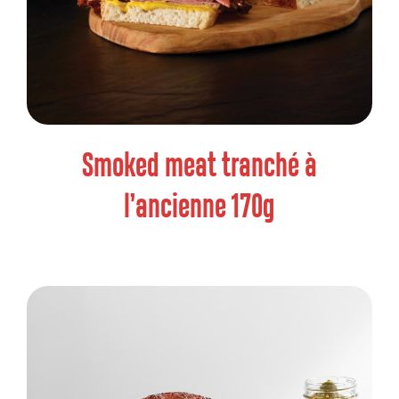
Smoked meat tranché à
l’ancienne 170g