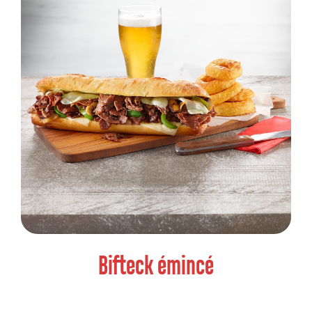
Bifteck émincé