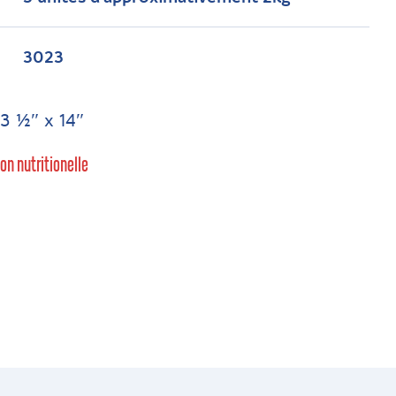
3023
3 ½″ x 14″
ion nutritionelle