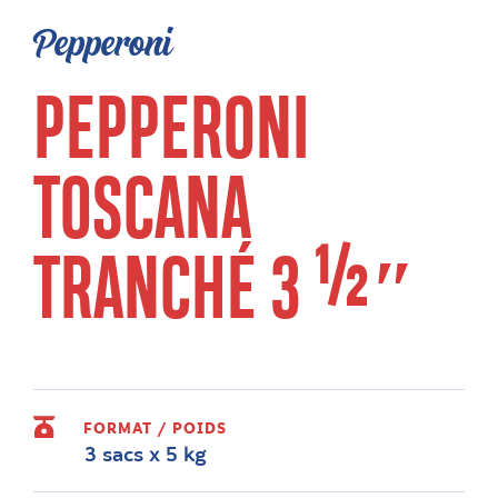
Pepperoni
PEPPERONI
TOSCANA
TRANCHÉ 3 ½″
FORMAT / POIDS
3 sacs x 5 kg