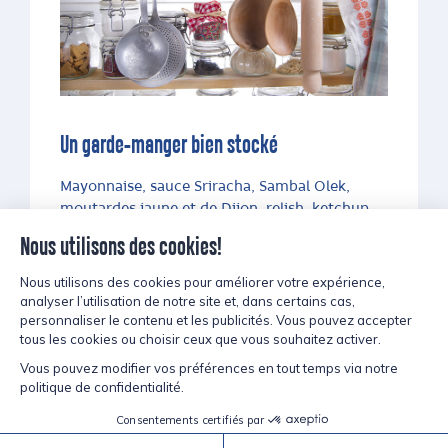
Un garde-manger bien stocké
Mayonnaise, sauce Sriracha, Sambal Olek,
moutardes jaune et de Dijon, relish, ketchup,
sirop d’érable, sauce BBQ, sachets de sauce du
commerce,
oignons rouges marinés
(recette
incluse)
perso c’est mon ingrédient secret pour
presque tout! de l’omelette au taco…
Continuons…Fumée liquide, cornichons,
piments forts, chou, laitue, oignons, patates et
tomates. Si vous avez toujours ces ingrédients
sous la main vous pouvez tout faire…enfin
presque.