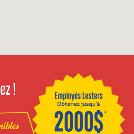
ez !
nibles