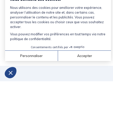
1 c. à soupe de sirop d’érable
½ c. à thé d’origan séché
1 pincée de paprika fumé
½ c. à thé poivre fraîchement moulu