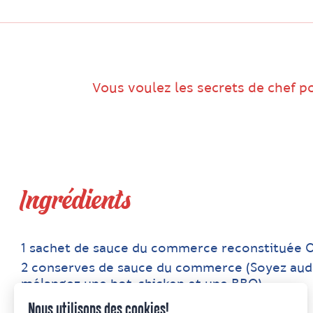
Vous voulez les secrets de chef p
Ingrédients
1 sachet de sauce du commerce reconstituée 
2 conserves de sauce du commerce (Soyez aud
mélangez une hot-chicken et une BBQ)
1 c. à thé de sauce Sriracha