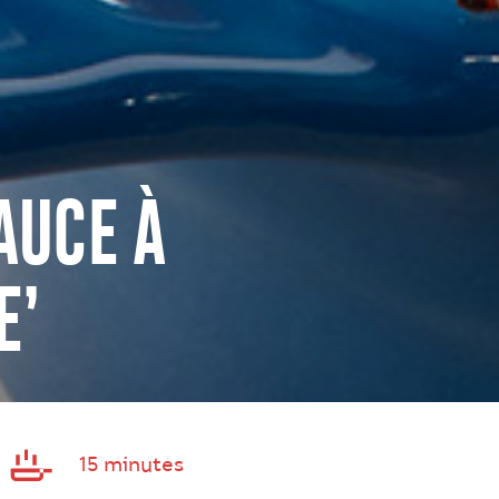
AUCE À
E’
15 minutes