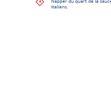
Napper du quart de la sauc
italiens.
Déposer sur une planche, r
Répéter pour obtenir quatr