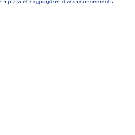
e à pizza et saupoudrer d’assaisonnements
ouler et couper en deux.
e pizzas-wraps.