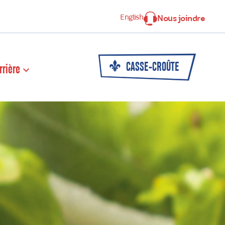
English
Nous joindre
CASSE-CROÛTE
rrière