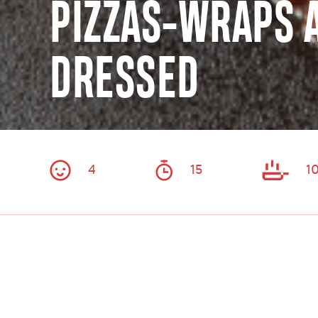
PIZZAS-WRAPS 
DRESSED
4
15
1