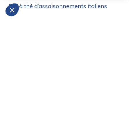
2 c. à thé d’assaisonnements italiens
Produit vedette