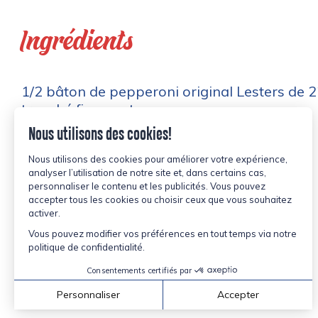
Ingrédients
1/2 bâton de pepperoni original Lesters de 2
tranché finement
3 c. à soupe d’huile d’olive
6 champignons blancs tranchés
1/3 de poivron vert émincé
8 tranches de mozzarella
4 tortillas de 25 cm (10 po) de diamètre
1/2 tasse de sauce à pizza