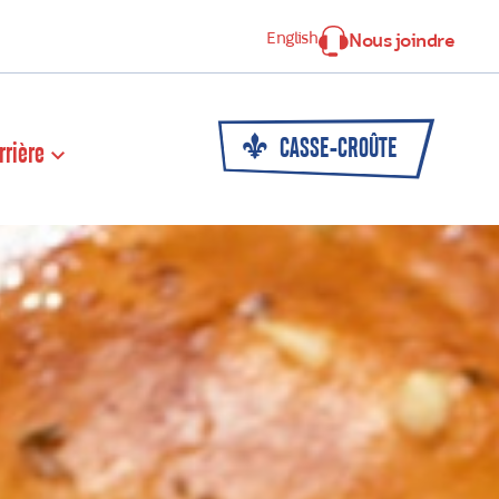
English
Nous joindre
CASSE-CROÛTE
rrière