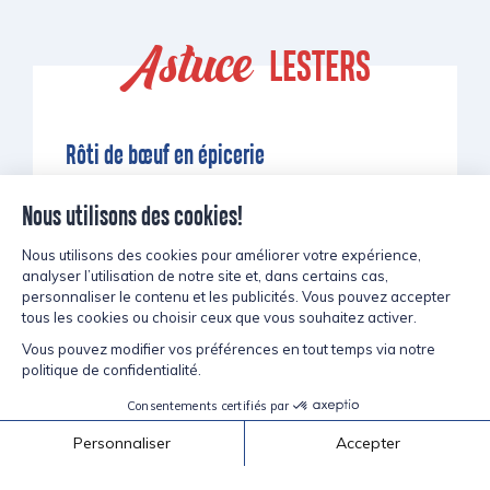
Astuce
LESTERS
Rôti de bœuf en épicerie
Pour concocter les meilleurs sliders, rendez-
vous au comptoir de charcuteries de votre
épicerie et faites-vous trancher du rôti de
bœuf Lesters selon l’épaisseur que vous
préférez. Sans œuf, sans lactose et sans
moutarde, cette viande juteuse et savoureuse
est idéale pour des sandwichs et des sous-
marins au goût incomparable.