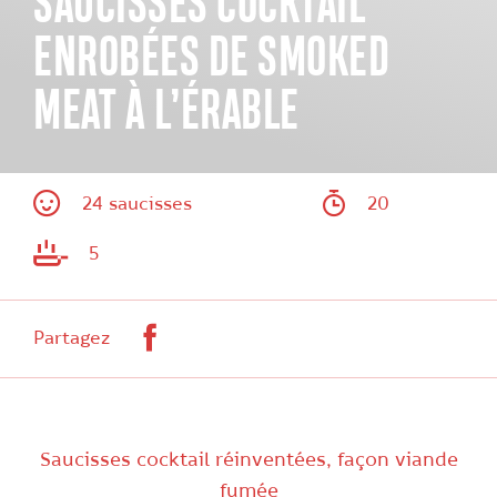
SAUCISSES COCKTAIL
ENROBÉES DE SMOKED
MEAT À L’ÉRABLE
24 saucisses
20
5
Facebook
Partagez
Saucisses cocktail réinventées, façon viande
fumée