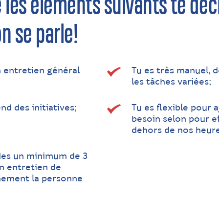
e les éléments suivants te décr
n se parle!
 entretien général
Tu es très manuel, d
les tâches variées;
d des initiatives;
Tu es flexible pour 
besoin selon pour e
dehors de nos heure
èdes un minimum de 3
n entretien de
inement la personne