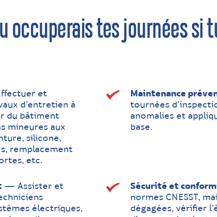
 occuperais tes journées si tu 
fectuer et
Maintenance préven
vaux d’entretien à
tournées d’inspection
eur du bâtiment
anomalies et appliqu
s mineures aux
base.
ture, silicone,
es, remplacement
ortes, etc.
t
— Assister et
Sécurité et conform
echniciens
normes CNESST, main
ystèmes électriques,
dégagées, vérifier l