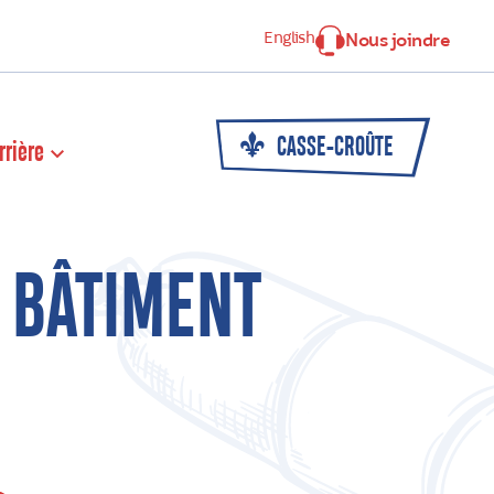
English
Nous joindre
CASSE-CROÛTE
rrière
 BÂTIMENT