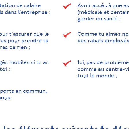
tion de salaire
Avoir accès à une as
 dans l’entreprise ;
(médicale et dentair
garder en santé ;
ur t’assurer que le
Comme tu aimes nos 
ras pour prendre ta
des rabais employés
as de rien ;
gés mobiles si tu as
Ici, pas de problèm
oi ;
comme au centre-vill
tout le monde ;
nsports en commun,
nous.