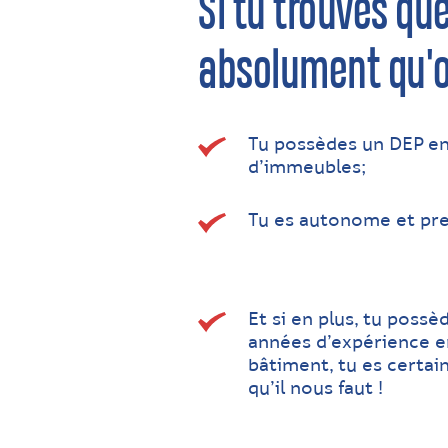
Si tu trouves qu
absolument qu'o
Tu possèdes un DEP en
d’immeubles;
Tu es autonome et pren
Et si en plus, tu poss
années d’expérience e
bâtiment, tu es certa
qu’il nous faut !