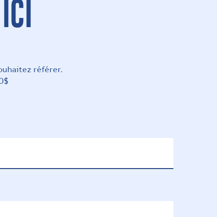
ICI
uhaitez référer.
00$