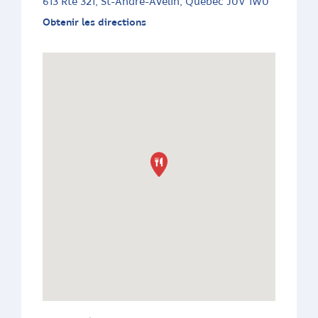
613 Rte 321, St-André-Avelin, Quebec J0V 1W0
Obtenir les directions