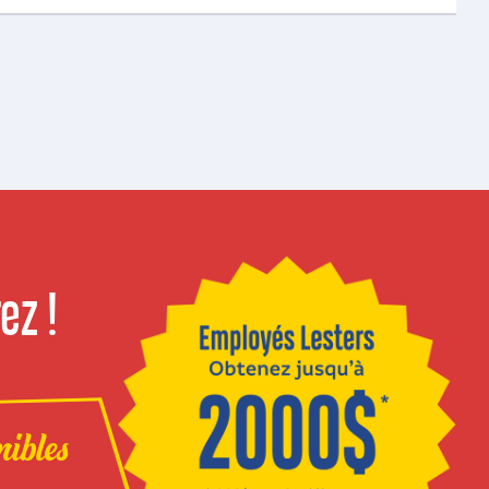
ez !
nibles