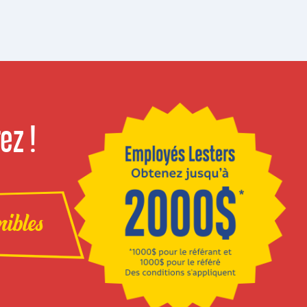
ez !
nibles