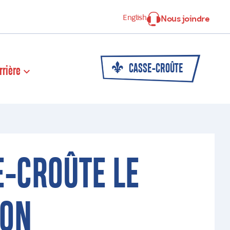
English
Nous joindre
CASSE-CROÛTE
rrière
E-CROÛTE LE
SON