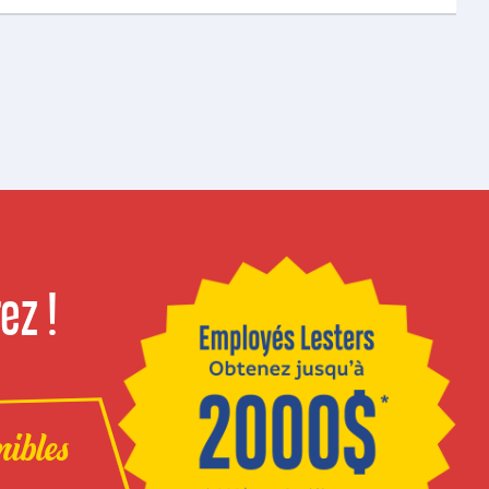
ez !
nibles