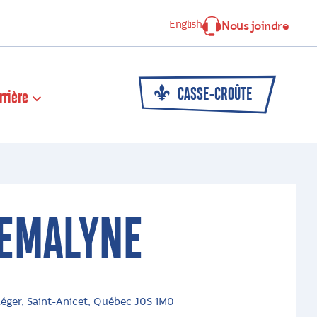
English
Nous joindre
CASSE-CROÛTE
rrière
REMALYNE
éger, Saint-Anicet, Québec J0S 1M0