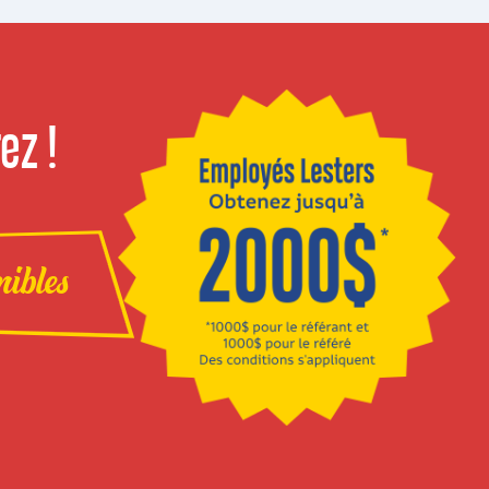
ez !
nibles