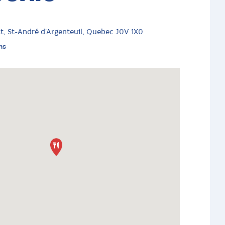
lt, St-André d'Argenteuil, Quebec J0V 1X0
ns