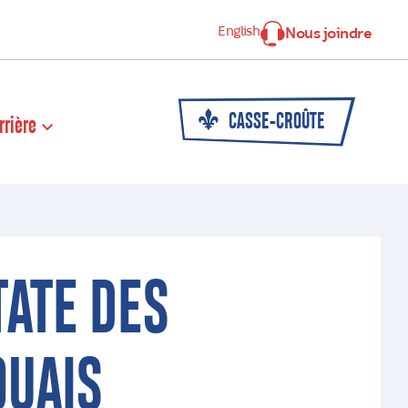
English
Nous joindre
CASSE-CROÛTE
rrière
TATE DES
OUAIS