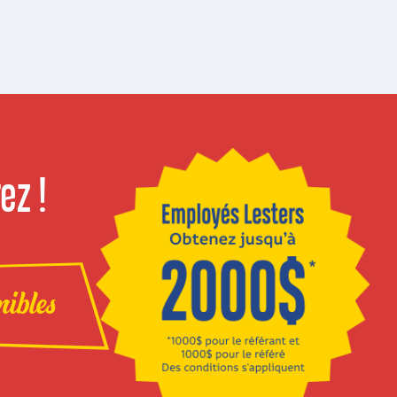
ez !
nibles