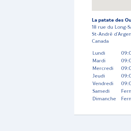
La patate des O
18 rue du Long-S
St-André d'Arge
Canada
Lundi
09:0
Mardi
09:0
Mercredi
09:0
Jeudi
09:0
Vendredi
09:0
Samedi
Fer
Dimanche
Fer