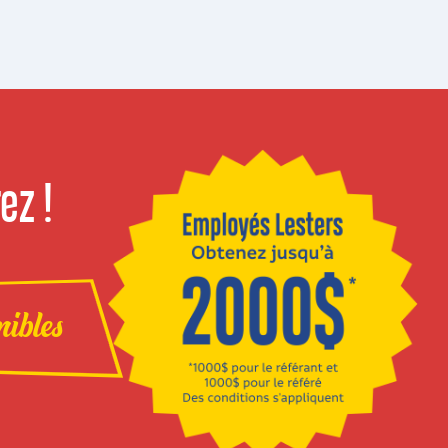
ez !
nibles