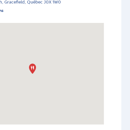
h, Gracefield, Québec J0X 1W0
ns