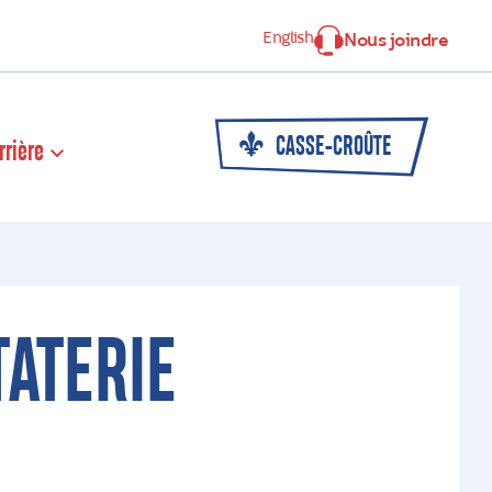
English
Nous joindre
CASSE-CROÛTE
rrière
TATERIE