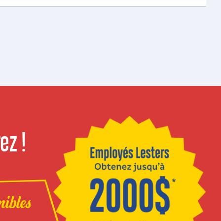
ez !
nibles