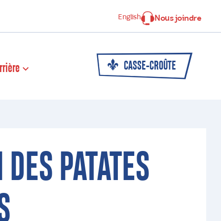
English
Nous joindre
CASSE-CROÛTE
rrière
I DES PATATES
S