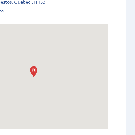
bestos, Québec J1T 1S3
ns