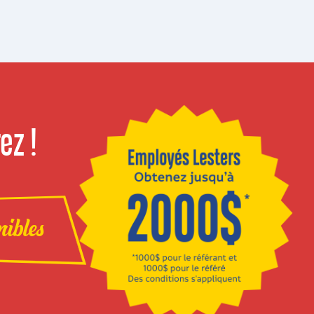
ez !
nibles